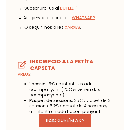
→ Subscriure-us al
BUTLLETÍ
→ Afegir-vos al canal de
WHATSAPP
→ O seguir-nos a les
XARXES
.
INSCRIPCIÓ A LA PETiTA
CAPSETA
PREUS
:
1 sessió
: 15€ un infant i un adult
acompanyant (20€ si venen dos
acompanyants)
Paquet de sessions
: 35€ paquet de 3
sessions, 50€ paquet de 4 sessions;
un infant i un adult acompanyant
INSCRIURE'M ARA