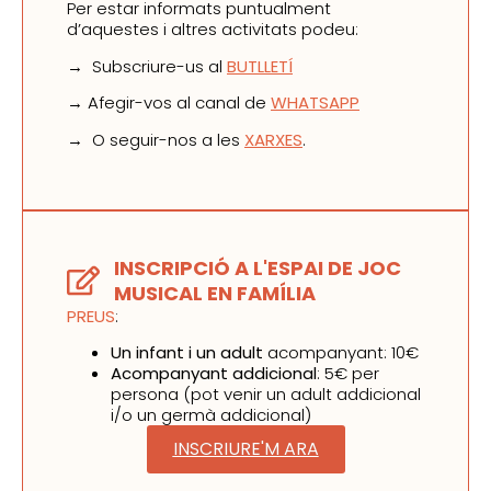
Per estar informats puntualment
d’aquestes i altres activitats podeu:
→ Subscriure-us al
BUTLLETÍ
→ Afegir-vos al canal de
WHATSAPP
→ O seguir-nos a les
XARXES
.
INSCRIPCIÓ A L'ESPAI DE JOC
MUSICAL EN FAMÍLIA
PREUS
:
Un infant i un adult
acompanyant: 10€
Acompanyant addicional
: 5€ per
persona (pot venir un adult addicional
i/o un germà addicional)
INSCRIURE'M ARA