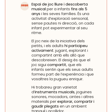
Espai de joc lliure i descoberta
musical
per a infants
fins als 5
anys
i les seves famílies. És una
activitat d’exploració sensorial,
sense pautes ni direcció, on cada
infant pot experimentar al seu
ritme.
El joc neix de la iniciativa dels
petits, i els adults
hi participeu
activament
: jugant, explorant i
compartint amb ells allò que
descobreixen. El desig és que el
joc sigui
compartit
, que els
infants sentin que els seus adults
formeu part de l’experiència i que
vosaltres la pugueu enriquir.
Hi trobareu gran varietat
d’
instruments musicals
, joguines
sonores, mocadors, cintes i altres
materials per
explorar, compartir i
gaudir plegats
en un ambient
tranquil i acollidor.