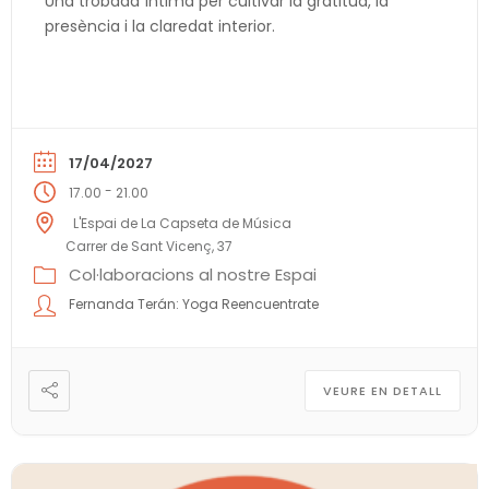
Una trobada íntima per cultivar la gratitud, la
presència i la claredat interior.
17/04/2027
-
17.00
21.00
L'Espai de La Capseta de Música
Carrer de Sant Vicenç, 37
Col·laboracions al nostre Espai
Fernanda Terán: Yoga Reencuentrate
VEURE EN DETALL