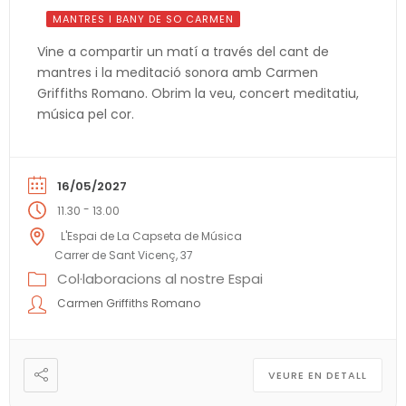
MANTRES I BANY DE SO CARMEN
Vine a compartir un matí a través del cant de
mantres i la meditació sonora amb Carmen
Griffiths Romano. Obrim la veu, concert meditatiu,
música pel cor.
16/05/2027
-
11.30
13.00
L'Espai de La Capseta de Música
Carrer de Sant Vicenç, 37
Col·laboracions al nostre Espai
Carmen Griffiths Romano
VEURE EN DETALL