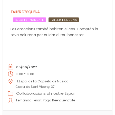
TALLER D’ESQUENA
IOGA FERNANDA T.
TALLER ESQUENA
Les emocions també habiten el cos. Comprèn la
teva columna per cuidar el teu benestar.
05/06/2027
-
11.00
13.00
L'Espai de La Capseta de Música
Carrer de Sant Vicenç, 37
Col·laboracions al nostre Espai
Fernanda Terán: Yoga Reencuentrate