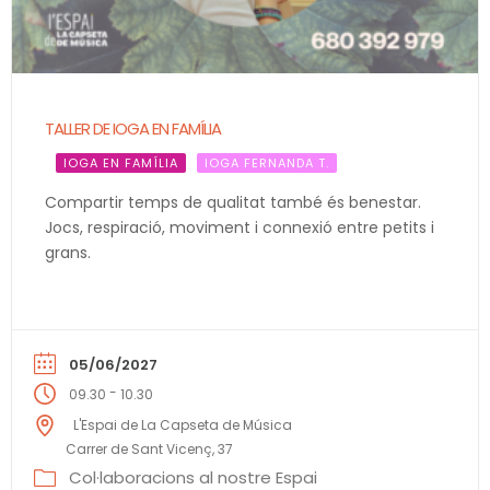
TALLER DE IOGA EN FAMÍLIA
IOGA EN FAMÍLIA
IOGA FERNANDA T.
Compartir temps de qualitat també és benestar.
Jocs, respiració, moviment i connexió entre petits i
grans.
05/06/2027
-
09.30
10.30
L'Espai de La Capseta de Música
Carrer de Sant Vicenç, 37
Col·laboracions al nostre Espai