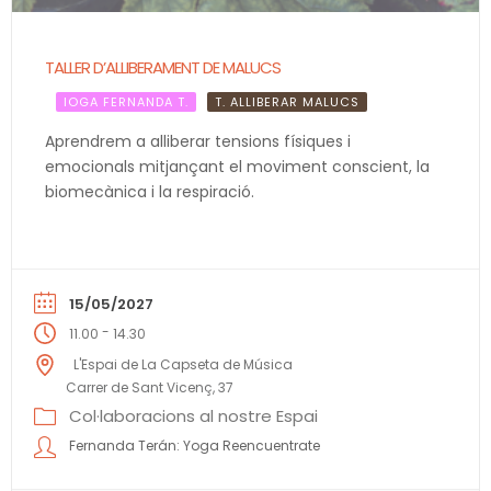
TALLER D’ALLIBERAMENT DE MALUCS
IOGA FERNANDA T.
T. ALLIBERAR MALUCS
Aprendrem a alliberar tensions físiques i
emocionals mitjançant el moviment conscient, la
biomecànica i la respiració.
15/05/2027
-
11.00
14.30
L'Espai de La Capseta de Música
Carrer de Sant Vicenç, 37
Col·laboracions al nostre Espai
Fernanda Terán: Yoga Reencuentrate