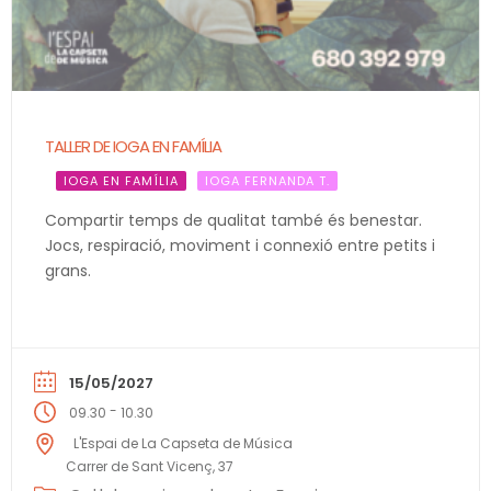
TALLER DE IOGA EN FAMÍLIA
IOGA EN FAMÍLIA
IOGA FERNANDA T.
Compartir temps de qualitat també és benestar.
Jocs, respiració, moviment i connexió entre petits i
grans.
15/05/2027
-
09.30
10.30
L'Espai de La Capseta de Música
Carrer de Sant Vicenç, 37