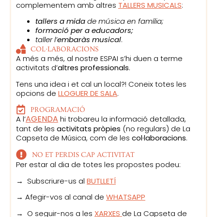
complementem amb altres
TALLERS MUSICALS
:
tallers a mida
de música en família;
formació per a educadors;
taller l’
embaràs musical
.
COL·LABORACIONS
A més a més, al nostre ESPAI s’hi duen a terme
activitats d’
altres professionals
.
Tens una idea i et cal un local?! Coneix totes les
opcions de
LLOGUER DE SALA
.
PROGRAMACIÓ
AGENDA
A l’
hi trobareu la informació detallada,
tant de les
activitats pròpies
(no regulars) de La
Capseta de Música, com de les
col·laboracions
.
NO ET PERDIS CAP ACTIVITAT
Per estar al dia de totes les propostes podeu:
→ Subscriure-us al
BUTLLETÍ
→ Afegir-vos al canal de
WHATSAPP
→ O seguir-nos a les
XARXES
de La Capseta de