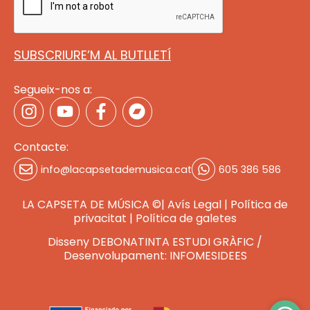
SUBSCRIURE’M AL BUTLLETÍ
Segueix-nos a:
Contacte:
info@lacapsetademusica.cat
605 386 586
LA CAPSETA DE MÚSICA ©|
Avís Legal
|
Política de
privacitat
|
Política de galete
s
Disseny DEBONATINTA ESTUDI GRÀFIC
/
Desenvolupament: INFOMESIDEES