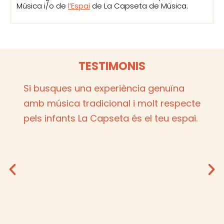
Música i/o de
l’Espai
de La Capseta de Música.
TESTIMONIS
Si busques una experiència genuïna
És
amb música tradicional i molt respecte
ga
pels infants La Capseta és el teu espai.
co
una
un
cen
pat
Re