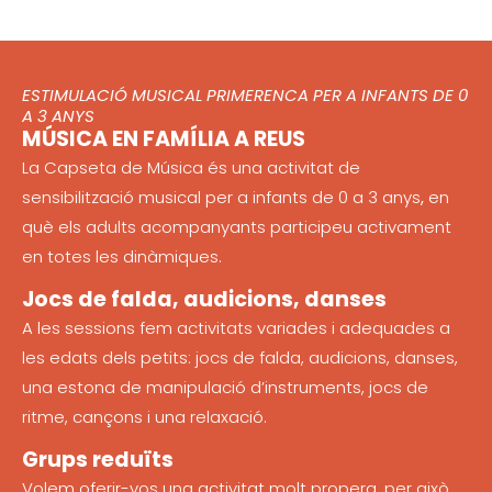
ESTIMULACIÓ MUSICAL PRIMERENCA PER A INFANTS DE 0
A 3 ANYS
MÚSICA EN FAMÍLIA A REUS
La Capseta de Música és una activitat de
sensibilització musical per a infants de 0 a 3 anys
,
en
què els adults acompanyants participeu activament
en totes les dinàmiques.
Jocs de falda, audicions, danses
A les sessions fem activitats variades i adequades a
les edats dels petits: jocs de falda, audicions, danses,
una estona de manipulació d’instruments, jocs de
ritme, cançons i una relaxació.
Grups reduïts
Volem oferir-vos una activitat molt propera, per això