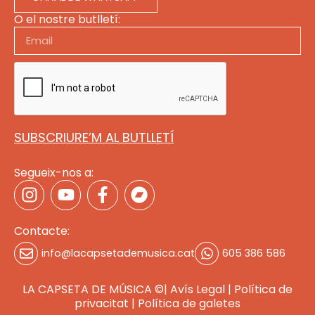
O el nostre butlletí:
SUBSCRIURE’M AL BUTLLETÍ
Segueix-nos a:
Contacte:
info@lacapsetademusica.cat
605 386 586
LA CAPSETA DE MÚSICA ©|
Avís Legal
|
Política de
privacitat
|
Política de galete
s