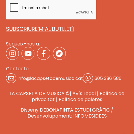
SUBSCRIURE’M AL BUTLLETÍ
Segueix-nos a:
Contacte:
info@lacapsetademusica.cat
605 386 586
LA CAPSETA DE MÚSICA ©|
Avís Legal
|
Política de
privacitat
|
Política de galete
s
Disseny DEBONATINTA ESTUDI GRÀFIC
/
Desenvolupament: INFOMESIDEES